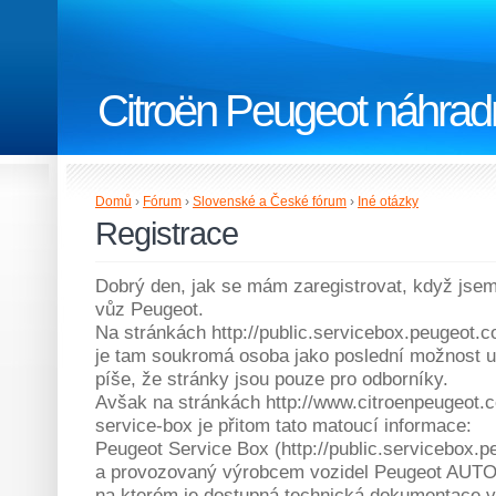
Citroën Peugeot náhradn
Domů
›
Fórum
›
Slovenské a České fórum
›
Iné otázky
Registrace
Dobrý den, jak se mám zaregistrovat, když jse
vůz Peugeot.
Na stránkách http://public.servicebox.peugeot.c
je tam soukromá osoba jako poslední možnost uv
píše, že stránky jsou pouze pro odborníky.
Avšak na stránkách http://www.citroenpeugeot.
service-box je přitom tato matoucí informace:
Peugeot Service Box (http://public.servicebox.p
a provozovaný výrobcem vozidel Peugeot A
na kterém je dostupná technická dokumentace v