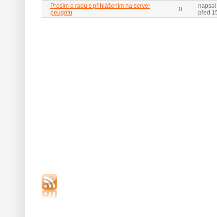
Prosím o radu s přihlášením na server
napsal 
0
peugotu
před 15