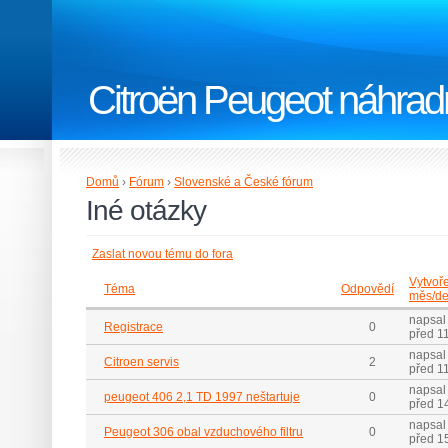
Citroën Peugeot náhradn
Domů
›
Fórum
›
Slovenské a České fórum
Iné otázky
Zaslat novou tému do fora
Vytvoř
Téma
Odpovědí
měs/de
napsal
Registrace
0
před 11
napsal
Citroen servis
2
před 11
napsal
peugeot 406 2,1 TD 1997 neštartuje
0
před 14
napsal 
Peugeot 306 obal vzduchového filtru
0
před 15