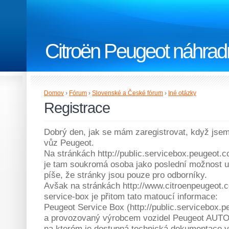
Citroën Peugeot náhradn
Domov
›
Fórum
›
Slovenské a České fórum
›
Iné otázky
Registrace
Dobrý den, jak se mám zaregistrovat, když jse
vůz Peugeot.
Na stránkách http://public.servicebox.peugeot.c
je tam soukromá osoba jako poslední možnost uv
píše, že stránky jsou pouze pro odborníky.
Avšak na stránkách http://www.citroenpeugeot.
service-box je přitom tato matoucí informace:
Peugeot Service Box (http://public.servicebox.p
a provozovaný výrobcem vozidel Peugeot A
na kterém je dostupná technická dokumentace v