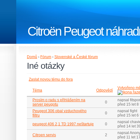
Citroën Peugeot náhradn
Domů
›
Fórum
›
Slovenské a České fórum
Iné otázky
Zaslat novou tému do fora
Vytvořeno mě
Téma
Odpovědí
Prosím o radu s přihlášením na
napsal fitspor
0
server peugotu
před 15 let 8
Peugeot 306 obal vzduchového
napsal fight
0
filtru
před 15 let 6
napsal chavi
peugeot 406 2,1 TD 1997 neštartuje
0
před 14 let 3
napsal Anon
Citroen servis
2
před 11 let 1