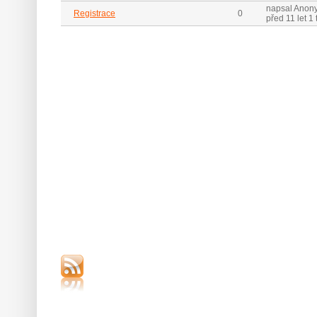
napsal Anon
Registrace
0
před 11 let 1