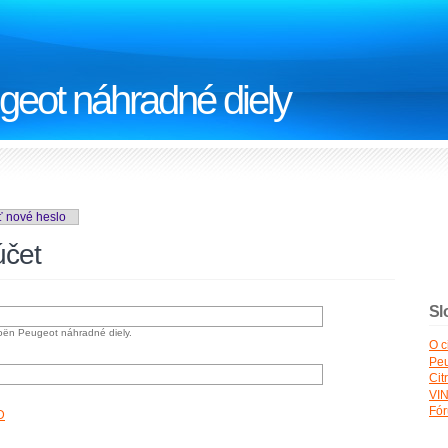
geot náhradné diely
ť nové heslo
účet
Sl
roën Peugeot náhradné diely.
O c
Peu
Cit
VIN
Fó
D