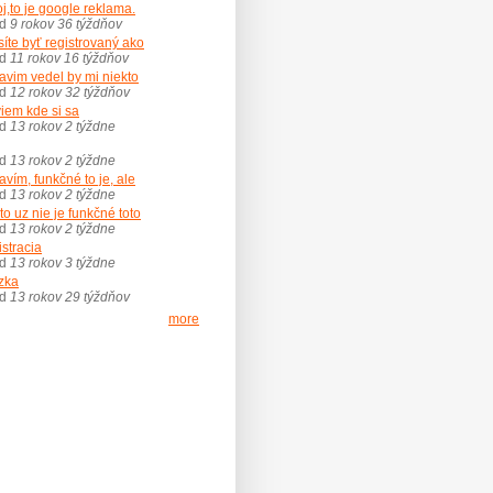
j,to je google reklama.
ed
9 rokov 36 týždňov
íte byť registrovaný ako
ed
11 rokov 16 týždňov
avim vedel by mi niekto
ed
12 rokov 32 týždňov
iem kde si sa
ed
13 rokov 2 týždne
ed
13 rokov 2 týždne
avím, funkčné to je, ale
ed
13 rokov 2 týždne
 to uz nie je funkčné toto
ed
13 rokov 2 týždne
istracia
ed
13 rokov 3 týždne
zka
ed
13 rokov 29 týždňov
more