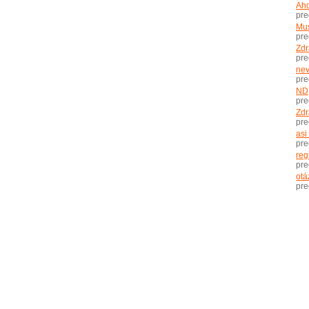
Aho
pr
Mus
pr
Zdr
pr
nev
pr
ND
pr
Zdr
pr
asi
pr
reg
pr
otá
pr