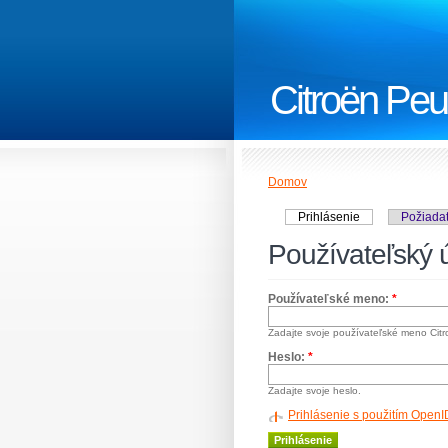
Citroën Peu
Domov
Prihlásenie
Požiada
Používateľský 
Používateľské meno:
*
Zadajte svoje používateľské meno Cit
Heslo:
*
Zadajte svoje heslo.
Prihlásenie s použitím OpenI