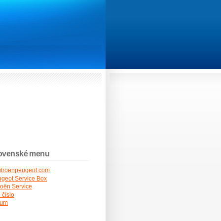
ovenské menu
itroënpeugeot.com
geot Service Box
roën Service
 číslo
rum