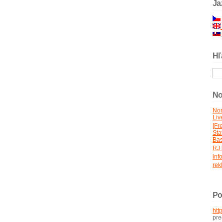
Ja
Hľ
No
No
Liv
[Fr
St
Bas
RJ 
inf
rek
Po
htt
pr