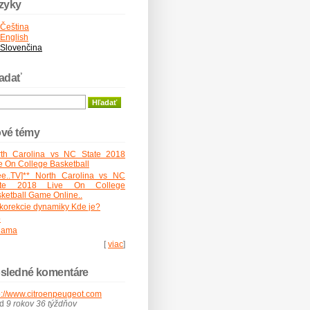
zyky
Čeština
English
Slovenčina
adať
vé témy
rth Carolina vs NC State 2018
e On College Basketball
ee..TV]** North Carolina vs NC
ate 2018 Live On College
ketball Game Online..
korekcie dynamiky Kde je?
o
lama
[
viac
]
sledné komentáre
p://www.citroenpeugeot.com
ed
9 rokov 36 týždňov