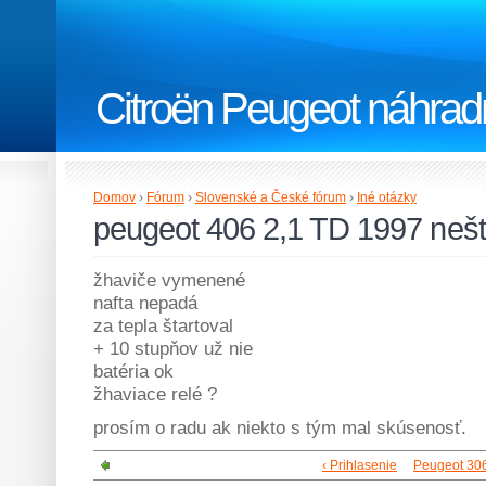
Citroën Peugeot náhradn
Domov
›
Fórum
›
Slovenské a České fórum
›
Iné otázky
peugeot 406 2,1 TD 1997 nešt
žhaviče vymenené
nafta nepadá
za tepla štartoval
+ 10 stupňov už nie
batéria ok
žhaviace relé ?
prosím o radu ak niekto s tým mal skúsenosť.
‹ Prihlasenie
Peugeot 306 