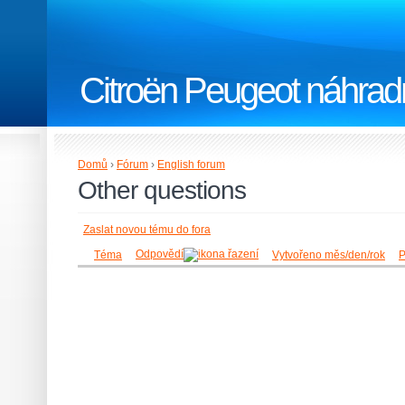
Citroën Peugeot náhradn
Domů
›
Fórum
›
English forum
Other questions
Zaslat novou tému do fora
Odpovědí
Téma
Vytvořeno měs/den/rok
P